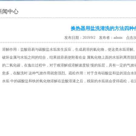
新闻中心
换热器用盐洗清洗的方法四种
发布日期：2019/9/2 发布者：admin 点击
溶解作用：盐酸容易与碳酸盐水垢发生反应，生成易溶的氣化物，使这类水垢溶解
破坏金属与水垢之间的结合，结果就容易使附着在金 属氧化物上面的水垢剥离而脱
的二氧化碳，在逸出过程中，对于难溶解或溶解速度较 慢的垢层，具有一定的气掀
愈多，在酸洗时 这种气掀作用就愈强烈。疏松作用：对于含有硅酸盐和盐的混合水
水垢 中的碳酸盐和铁的氧化物溶解在盐酸溶液之后，残留的水垢就会变得疏松，在